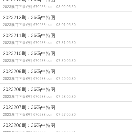
2023澳门正版资料 670288.com
08-02 05:30
2023212期：36码中特图
2023澳门正版资料 670288.com
08-01 05:30
2023211期：36码中特图
2023澳门正版资料 670288.com
07-31 05:30
2023210期：36码中特图
2023澳门正版资料 670288.com
07-30 05:30
2023209期：36码中特图
2023澳门正版资料 670288.com
07-29 05:30
2023208期：36码中特图
2023澳门正版资料 670288.com
07-28 05:30
2023207期：36码中特图
2023澳门正版资料 670288.com
07-27 05:30
2023206期：36码中特图