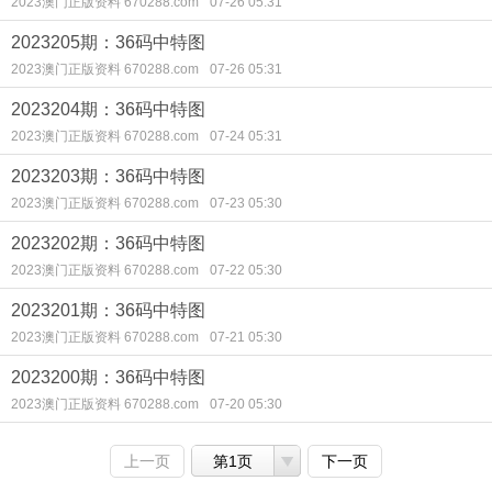
2023澳门正版资料 670288.com
07-26 05:31
2023205期：36码中特图
2023澳门正版资料 670288.com
07-26 05:31
2023204期：36码中特图
2023澳门正版资料 670288.com
07-24 05:31
2023203期：36码中特图
2023澳门正版资料 670288.com
07-23 05:30
2023202期：36码中特图
2023澳门正版资料 670288.com
07-22 05:30
2023201期：36码中特图
2023澳门正版资料 670288.com
07-21 05:30
2023200期：36码中特图
2023澳门正版资料 670288.com
07-20 05:30
上一页
第1页
下一页