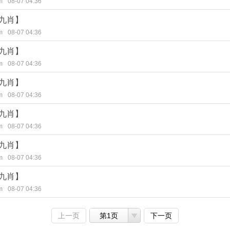
m
08-07 04:36
㊣九肖】
m
08-07 04:36
㊣九肖】
m
08-07 04:36
㊣九肖】
m
08-07 04:36
㊣九肖】
m
08-07 04:36
㊣九肖】
m
08-07 04:36
㊣九肖】
m
08-07 04:36
上一页
第1页
下一页