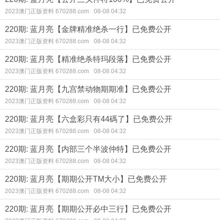
2023澳门正版资料 670288.com
08-08 04:32
220期: 蓝月亮【金牌精准绝杀一行】已免费公开
2023澳门正版资料 670288.com
08-08 04:32
220期: 蓝月亮【精准绝杀特玛段落】已免费公开
2023澳门正版资料 670288.com
08-08 04:32
220期: 蓝月亮【九宫禁动物期期准】已免费公开
2023澳门正版资料 670288.com
08-08 04:32
220期: 蓝月亮【六盒彩只有44碼了】已免费公开
2023澳门正版资料 670288.com
08-08 04:32
220期: 蓝月亮【内部三个半波仲特】已免费公开
2023澳门正版资料 670288.com
08-08 04:32
220期: 蓝月亮【期期公开TM大小】已免费公开
2023澳门正版资料 670288.com
08-08 04:32
220期: 蓝月亮【期期公开必中三行】已免费公开