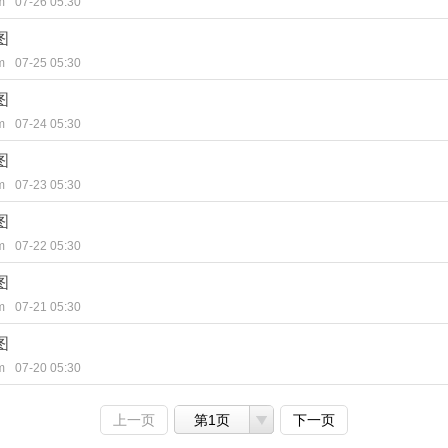
m
07-26 05:30
图
m
07-25 05:30
图
m
07-24 05:30
图
m
07-23 05:30
图
m
07-22 05:30
图
m
07-21 05:30
图
m
07-20 05:30
上一页
第1页
下一页