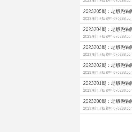
2023澳门正版资料 670288.co
2023205期：老版跑狗
2023澳门正版资料 670288.co
2023204期：老版跑狗
2023澳门正版资料 670288.co
2023203期：老版跑狗
2023澳门正版资料 670288.co
2023202期：老版跑狗
2023澳门正版资料 670288.co
2023201期：老版跑狗
2023澳门正版资料 670288.co
2023200期：老版跑狗
2023澳门正版资料 670288.co