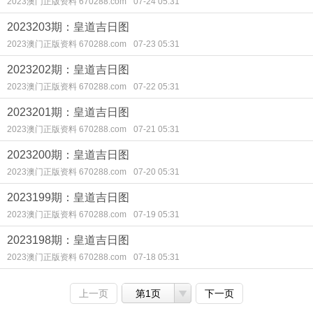
2023澳门正版资料 670288.com
07-24 05:31
2023203期：皇道吉日图
2023澳门正版资料 670288.com
07-23 05:31
2023202期：皇道吉日图
2023澳门正版资料 670288.com
07-22 05:31
2023201期：皇道吉日图
2023澳门正版资料 670288.com
07-21 05:31
2023200期：皇道吉日图
2023澳门正版资料 670288.com
07-20 05:31
2023199期：皇道吉日图
2023澳门正版资料 670288.com
07-19 05:31
2023198期：皇道吉日图
2023澳门正版资料 670288.com
07-18 05:31
上一页
第1页
下一页