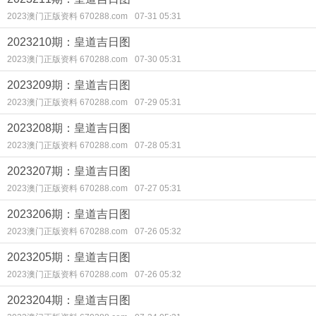
2023澳门正版资料 670288.com
07-31 05:31
2023210期：皇道吉日图
2023澳门正版资料 670288.com
07-30 05:31
2023209期：皇道吉日图
2023澳门正版资料 670288.com
07-29 05:31
2023208期：皇道吉日图
2023澳门正版资料 670288.com
07-28 05:31
2023207期：皇道吉日图
2023澳门正版资料 670288.com
07-27 05:31
2023206期：皇道吉日图
2023澳门正版资料 670288.com
07-26 05:32
2023205期：皇道吉日图
2023澳门正版资料 670288.com
07-26 05:32
2023204期：皇道吉日图