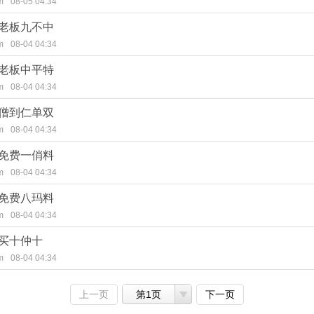
m
08-05 04:34
彩老板九不中
m
08-04 04:34
彩老板中平特
m
08-04 04:34
彩僧到仁单双
m
08-04 04:34
彩免费一俏料
m
08-04 04:34
彩免费八玛料
m
08-04 04:34
彩买十仲十
m
08-04 04:34
上一页
第1页
下一页