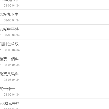
m
08-06 04:34
彩老板九不中
m
08-05 04:34
彩老板中平特
m
08-05 04:34
彩僧到仁单双
m
08-05 04:34
彩免费一俏料
m
08-05 04:34
彩免费八玛料
m
08-05 04:34
彩买十仲十
m
08-05 04:34
8000元来料