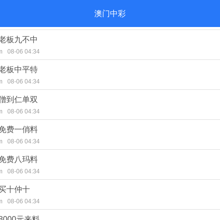
澳门中彩
彩老板九不中
m
08-06 04:34
彩老板中平特
m
08-06 04:34
彩僧到仁单双
m
08-06 04:34
彩免费一俏料
m
08-06 04:34
彩免费八玛料
m
08-06 04:34
彩买十仲十
m
08-06 04:34
8000元来料