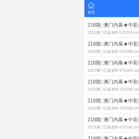
首页
218期: 澳门内幕★中
2023澳门正版资料 670288.co
218期: 澳门内幕★中
2023澳门正版资料 670288.co
218期: 澳门内幕★中
2023澳门正版资料 670288.co
218期: 澳门内幕★中
2023澳门正版资料 670288.co
218期: 澳门内幕★中
2023澳门正版资料 670288.co
218期: 澳门内幕★中
2023澳门正版资料 670288.co
218期: 澳门内幕★中彩