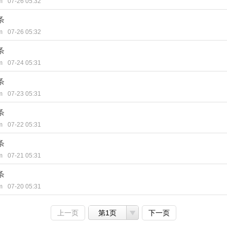
m
07-26 05:32
条
m
07-26 05:32
条
m
07-24 05:31
条
m
07-23 05:31
条
m
07-22 05:31
条
m
07-21 05:31
条
m
07-20 05:31
上一页
第1页
下一页