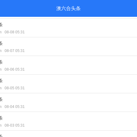
澳六合头条
条
m
08-08 05:31
条
m
08-07 05:31
条
m
08-06 05:31
条
m
08-05 05:31
条
m
08-04 05:31
条
m
08-03 05:31
条