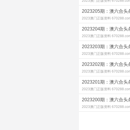
2023澳门正版资料 670288.co
2023205期：澳六合头
2023澳门正版资料 670288.co
2023204期：澳六合头
2023澳门正版资料 670288.co
2023203期：澳六合头
2023澳门正版资料 670288.co
2023202期：澳六合头
2023澳门正版资料 670288.co
2023201期：澳六合头
2023澳门正版资料 670288.co
2023200期：澳六合头
2023澳门正版资料 670288.co