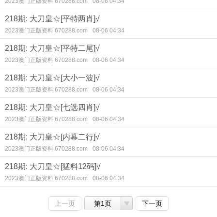
2023澳门正版资料 670288.com
08-06 04:34
218期: 大刀皇☆[平特两肖]√
2023澳门正版资料 670288.com
08-06 04:34
218期: 大刀皇☆[平特二尾]√
2023澳门正版资料 670288.com
08-06 04:34
218期: 大刀皇☆[大小一波]√
2023澳门正版资料 670288.com
08-06 04:34
218期: 大刀皇☆[七选四肖]√
2023澳门正版资料 670288.com
08-06 04:34
218期: 大刀皇☆[内幕二行]√
2023澳门正版资料 670288.com
08-06 04:34
218期: 大刀皇☆[猛料12码]√
2023澳门正版资料 670288.com
08-06 04:34
上一页
第1页
下一页