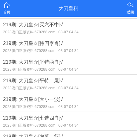
大刀皇料
首页
返回
219期: 大刀皇☆[买六不中]√
2023澳门正版资料 670288.com
08-07 04:34
219期: 大刀皇☆[特四季肖]√
2023澳门正版资料 670288.com
08-07 04:34
219期: 大刀皇☆[平特两肖]√
2023澳门正版资料 670288.com
08-07 04:34
219期: 大刀皇☆[平特二尾]√
2023澳门正版资料 670288.com
08-07 04:34
219期: 大刀皇☆[大小一波]√
2023澳门正版资料 670288.com
08-07 04:34
219期: 大刀皇☆[七选四肖]√
2023澳门正版资料 670288.com
08-07 04:34
219期: 大刀皇☆[内幕二行]√