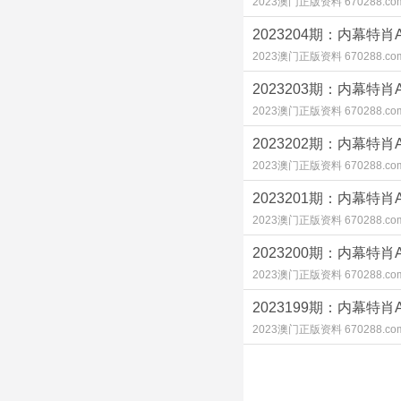
2023澳门正版资料 670288.co
2023204期：内幕特肖
2023澳门正版资料 670288.co
2023203期：内幕特肖
2023澳门正版资料 670288.co
2023202期：内幕特肖
2023澳门正版资料 670288.co
2023201期：内幕特肖
2023澳门正版资料 670288.co
2023200期：内幕特肖
2023澳门正版资料 670288.co
2023199期：内幕特肖
2023澳门正版资料 670288.co