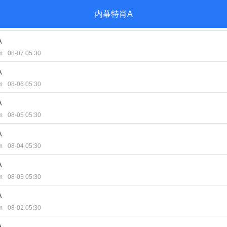
内幕特肖A
A
m
08-07 05:30
A
m
08-06 05:30
A
m
08-05 05:30
A
m
08-04 05:30
A
m
08-03 05:30
A
m
08-02 05:30
A