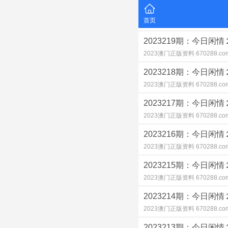
首页
2023219期：今日闲情
2023澳门正版资料 670288.co
2023218期：今日闲情
2023澳门正版资料 670288.co
2023217期：今日闲情
2023澳门正版资料 670288.co
2023216期：今日闲情
2023澳门正版资料 670288.co
2023215期：今日闲情
2023澳门正版资料 670288.co
2023214期：今日闲情
2023澳门正版资料 670288.co
2023213期：今日闲情