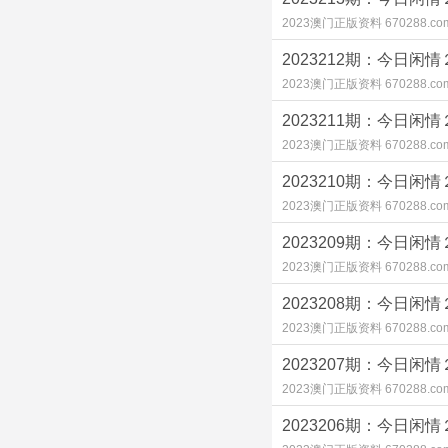
2023澳门正版资料 670288.co
2023212期：今日闲情
2023澳门正版资料 670288.co
2023211期：今日闲情
2023澳门正版资料 670288.co
2023210期：今日闲情
2023澳门正版资料 670288.co
2023209期：今日闲情
2023澳门正版资料 670288.co
2023208期：今日闲情
2023澳门正版资料 670288.co
2023207期：今日闲情
2023澳门正版资料 670288.co
2023206期：今日闲情